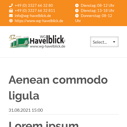
+49 (0) 3327 66 32 80
Dienstag: 08-12 Uhr
+49 (0) 3327 66 32 811
Dienstag: 13-18 Uhr
info@wg-havelblick.de
Donnerstag: 08-12
https://www.wg-havelblick.de
Uhr
Zielseite
Aenean commodo
ligula
31.08.2021 15:00
Lorem ipsum